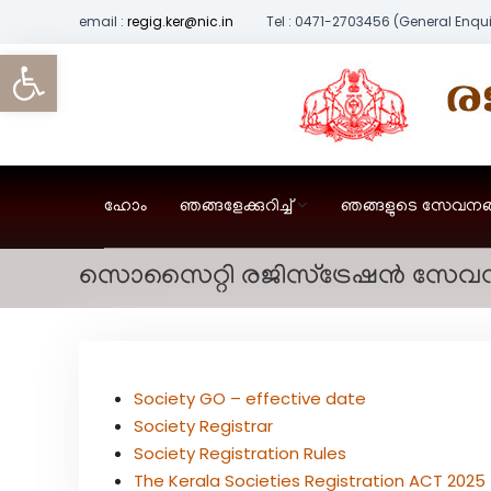
S
email :
regig.ker@nic.in
Tel : 0471-2703456 (General Enqui
k
Open toolbar
R
i
e
p
g
t
i
o
s
c
t
o
ഹോം
ഞങ്ങളേക്കുറിച്ച്
ഞങ്ങളുടെ സേവനങ
r
n
a
t
t
സൊസൈറ്റി രജിസ്ട്രേഷൻ സേവ
e
i
n
o
t
n
D
e
Society GO – effective date
p
Society Registrar
a
Society Registration Rules
r
The Kerala Societies Registration ACT 2025