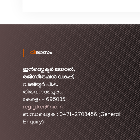
t
m
e
n
t
വിലാസം
ഇൻസ്പെക്ടർ ജനറൽ,
രജിസ്ട്രേഷൻ വകുപ്പ്,
വഞ്ചിയൂർ പി.ഒ.
തിരുവനന്തപുരം.
കേരളം – 695035
regig.ker@nic.in
ബന്ധപ്പെടുക : 0471-2703456 (General
Enquiry)