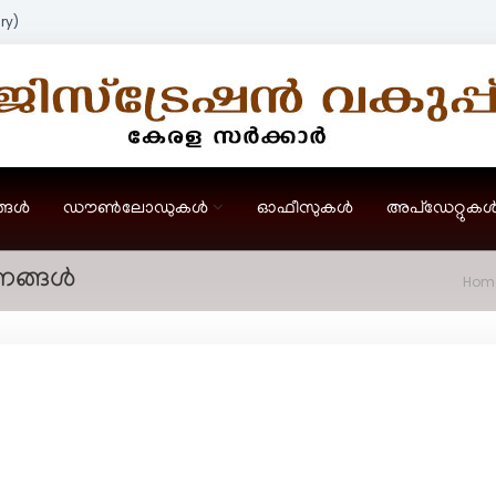
ry)
്ങൾ
ഡൗൺലോഡുകൾ
ഓഫീസുകൾ
അപ്ഡേറ്റുക
നങ്ങൾ
Hom