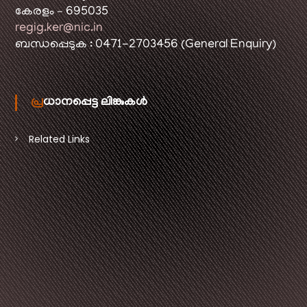
കേരളം – 695035
regig.ker@nic.in
ബന്ധപ്പെടുക : 0471-2703456 (General Enquiry)
പ്രധാനപ്പെട്ട ലിങ്കുകൾ
Related Links